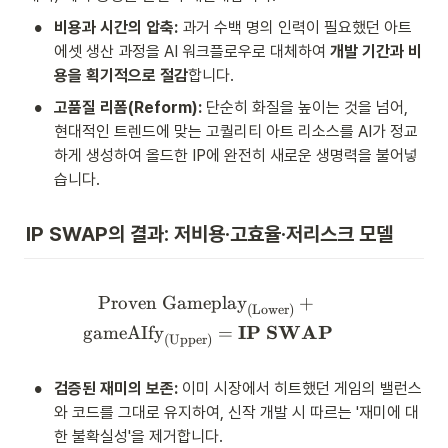
•
비용과 시간의 압축:
 과거 수백 명의 인력이 필요했던 아트 
에셋 생산 과정을 AI 워크플로우로 대체하여 
개발 기간과 비
용을 획기적으로 절감
합니다.
•
고품질 리폼(Reform):
 단순히 화질을 높이는 것을 넘어, 
현대적인 트렌드에 맞는 고퀄리티 아트 리소스를 AI가 정교
하게 생성하여 올드한 IP에 완전히 새로운 생명력을 불어넣
습니다.
IP SWAP의 결과: 저비용·고효율·저리스크 모델
\text{Proven Gameplay}_{\
Proven Gameplay
+
(Lower)
IP SWAP
gameAIfy
=
(Upper)
•
검증된 재미의 보존:
 이미 시장에서 히트했던 게임의 밸런스
와 코드를 그대로 유지하여, 신작 개발 시 따르는 '재미에 대
한 불확실성'을 제거합니다.